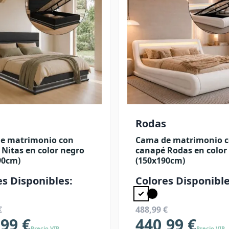
Rodas
e matrimonio con
Cama de matrimonio 
Nitas en color negro
canapé Rodas en color
90cm)
(150x190cm)
es Disponibles:
Colores Disponible
€
488,99 €
,99 €
440,99 €
Precio VIP
Precio VIP