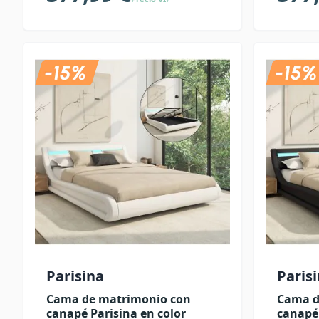
Parisina
Paris
Cama de matrimonio con
Cama d
canapé Parisina en color
canapé 