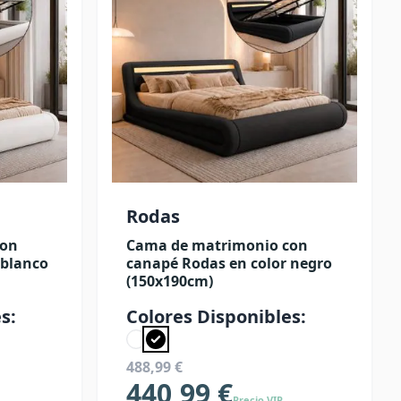
Rodas
con
Cama de matrimonio con
 blanco
canapé Rodas en color negro
(150x190cm)
s:
Colores Disponibles:
488,99 €
440,99 €
Precio VIP