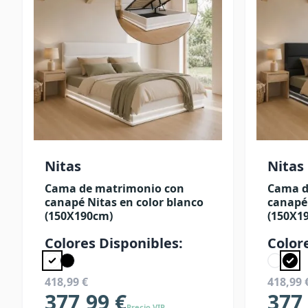
Nitas
Nitas
Cama de matrimonio con
Cama d
canapé Nitas en color blanco
canapé 
(150X190cm)
(150X1
Colores Disponibles:
Color
418,99 €
418,99 
377,99 €
377
Precio VIP