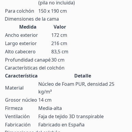
(pila no incluida)
Para colchón
150 x 190 cm
Dimensiones de la cama
Medida
Valor
Ancho exterior
172 cm
Largo exterior
216 cm
Alto cabecero
83,5 cm
Profundidad canapé
30 cm
Características del colchón
Característica
Detalle
Núcleo de Foam PUR, densidad 25
Material
kg/m³
Grosor núcleo
14 cm
Firmeza
Media-alta
Ventilación
Faja de tejido 3D transpirable
Fabricación
Fabricado en España