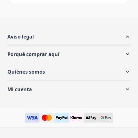
mesas
,
camas
, hasta todo lo que necesitas
para decorar tu hogar con estilo y confort. Nos
especializamos en muebles modernos y
funcionales, para que puedas crear espacios
únicos y acogedores en tu hogar. Todos
Aviso legal
nuestros productos están diseñados
pensando en ti, por eso trabajamos con los
Porqué comprar aquí
mejores fabricantes, garantizando muebles
duraderos, de alta calidad y a precios
Quiénes somos
asequibles. Además, contamos con un equipo
de atención al cliente siempre disponible para
Mi cuenta
ayudarte en lo que necesites, desde el
proceso de compra hasta la entrega de tu
pedido.
Muebles Bonitos: