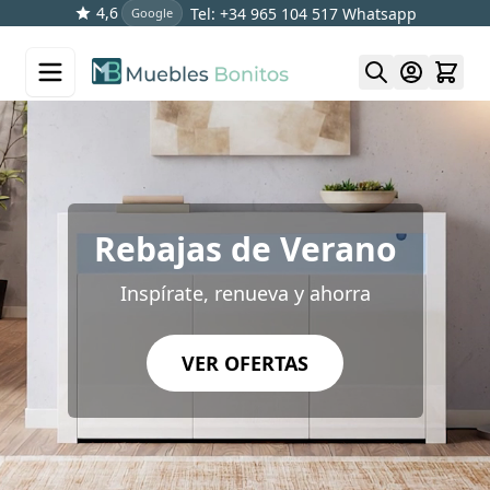
4,6
Tel: +34 965 104 517
Whatsapp
Google
Skip to Content
Rebajas de Verano
Inspírate, renueva y ahorra
VER OFERTAS