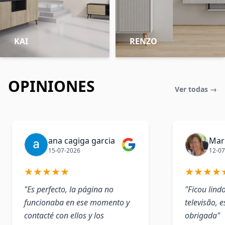
KAI
RENZO
OPINIONES
Ver todas →
ana cagiga garcia
Mar
15-07-2026
12-07
★
★
★
★
★
★
★
★
★
"Es perfecto, la página no
"Ficou lind
funcionaba en ese momento y
televisão, e
contacté con ellos y los
obrigada"