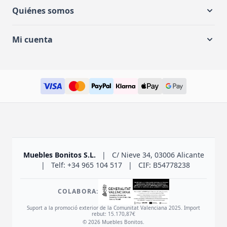
Quiénes somos
Mi cuenta
Muebles Bonitos S.L.
|
C/ Nieve 34, 03006 Alicante
|
Telf: +34 965 104 517
|
CIF: B54778238
COLABORA:
Suport a la promoció exterior de la Comunitat Valenciana 2025. Import
rebut: 15.170,87€
© 2026 Muebles Bonitos.