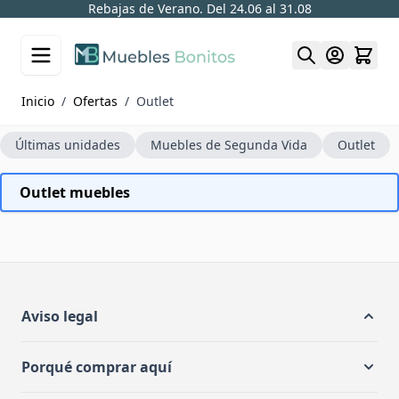
Rebajas de Verano. Del 24.06 al 31.08
Skip to Content
Inicio
/
Ofertas
/
Outlet
Últimas unidades
Muebles de Segunda Vida
Outlet
Outlet muebles
Aviso legal
Porqué comprar aquí