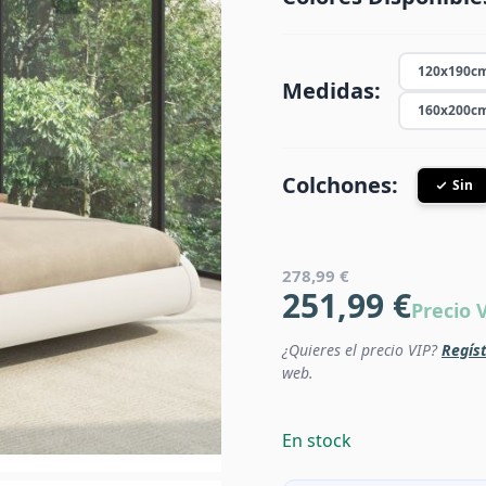
120x190c
Medidas:
160x200c
Colchones:
Sin
278,99 €
251,99 €
Precio 
¿Quieres el precio VIP?
Regíst
web.
En stock