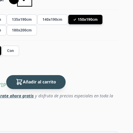
m
135x190cm
140x190cm
150x190cm
m
180x200cm
Con
Añadir al carrito
VIP
rate ahora gratis
y disfruta de precios especiales en toda la