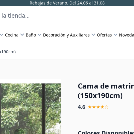
Rebajas de Verano. Del 24.06 al 31.08
Cocina
Baño
Decoración y Auxiliares
Ofertas
Noveda
0x190cm)
Cama de matrim
(150x190cm)
4.6
★★★★☆
Colores Disponible