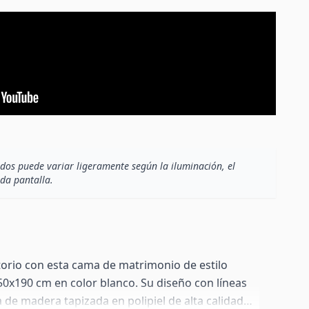
dos puede variar ligeramente según la iluminación, el
ada pantalla.
orio con esta cama de matrimonio de estilo
x190 cm en color blanco. Su diseño con líneas
a de madera tapizada en polipiel de alta calidad