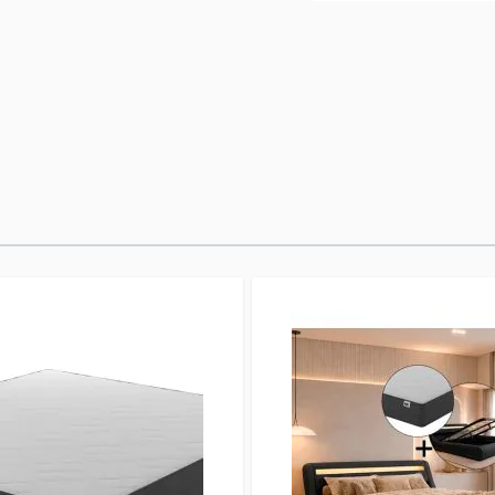
aportarán un toque de
de láminas de madera
colchón. Esta cama, i
perfecta para un desc
desmontado, pero no 