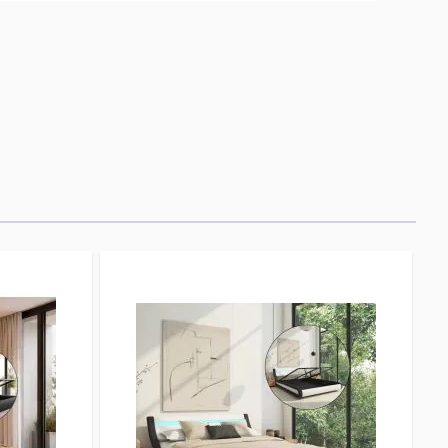
 sofisticación y confort a tu habitación. El somier
 garantiza un soporte firme y duradero para tu
deal para cualquier tipo de decoración, es la base
anso reparador. Recibirás el mueble
te preocupes, el montaje es muy sencillo.