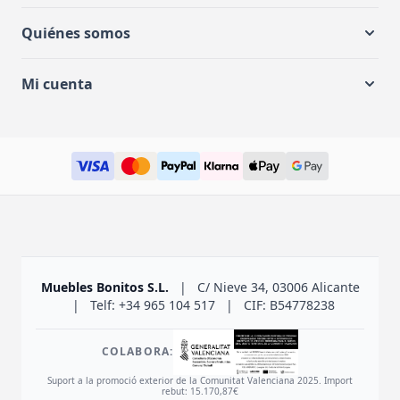
Quiénes somos
Mi cuenta
Muebles Bonitos S.L.
|
C/ Nieve 34, 03006 Alicante
|
Telf: +34 965 104 517
|
CIF: B54778238
COLABORA:
Suport a la promoció exterior de la Comunitat Valenciana 2025. Import
rebut: 15.170,87€