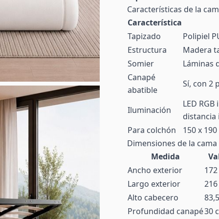
Características de la ca
Característica
Tapizado
Polipiel P
Estructura
Madera ta
Somier
Láminas 
Canapé
Sí, con 2
abatible
LED RGB i
Iluminación
distancia 
Para colchón
150 x 190
Dimensiones de la cama
Medida
Va
Ancho exterior
172
Largo exterior
216
Alto cabecero
83,
Profundidad canapé
30 