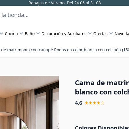
Rebajas de Verano. Del 24.06 al 31.08
Cocina
Baño
Decoración y Auxiliares
Ofertas
Noveda
de matrimonio con canapé Rodas en color blanco con colchón (1
Cama de matrim
blanco con col
4.6
★★★★☆
Colores Disponible