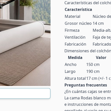
Características del colch
Característica
Material
Núcleo d
Grosor núcleo
14 cm
Firmeza
Media-alt
Ventilación
Faja de te
Fabricación
Fabricad
Dimensiones del colchó
Medida
Valor
Ancho
150 cm
Largo
190 cm
Altura total
17 cm (+/- 1 
Preguntas frecuentes
¿En cuántas cajas se ent
La cama Rodas blanco ma
e instrucciones de monta
enrollado al vacío en su