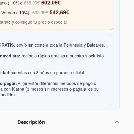
602,09€
rano (-10%):
668,99€
542,69€
e Verano (-10%):
602,99€
ístrate y consigue tu precio especial
 GRATIS:
envío sin coste a toda la Península y Baleares.
inmediata:
recíbelo rápido gracias a nuestro stock listo
idad:
cuentas con 3 años de garantía oficial.
o pagar:
elige entre diferentes métodos de pago o
ra con Klarna (3 meses sin intereses o paga a los 30
 pedido).
Descripción