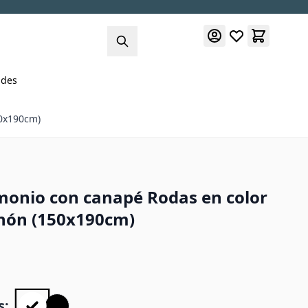
des
50x190cm)
onio con canapé Rodas en color
chón (150x190cm)
s: