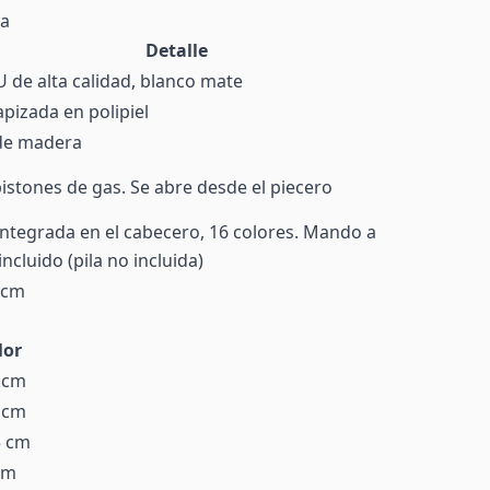
ma
Detalle
U de alta calidad, blanco mate
pizada en polipiel
de madera
 pistones de gas. Se abre desde el piecero
ntegrada en el cabecero, 16 colores. Mando a
incluido (pila no incluida)
 cm
lor
 cm
 cm
5 cm
cm