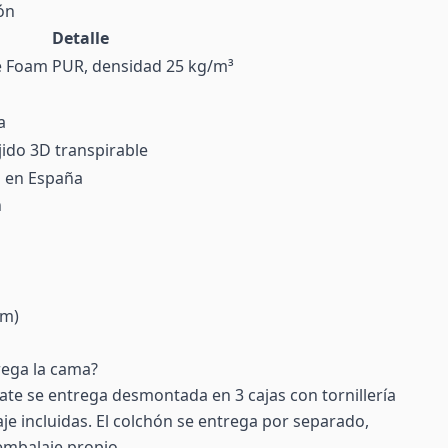
ón
Detalle
e Foam PUR, densidad 25 kg/m³
a
jido 3D transpirable
o en España
n
cm)
rega la cama?
te se entrega desmontada en 3 cajas con tornillería
je incluidas. El colchón se entrega por separado,
 embalaje propio.