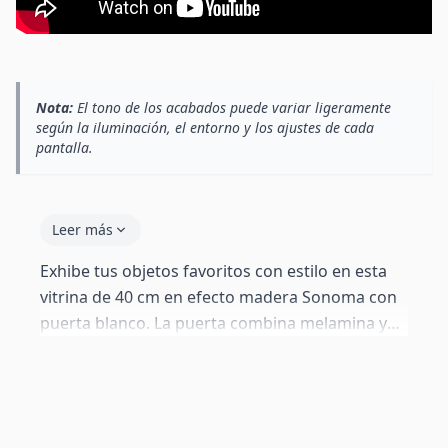
Nota:
El tono de los acabados puede variar ligeramente
según la iluminación, el entorno y los ajustes de cada
pantalla.
Leer más
Exhibe tus objetos favoritos con estilo en esta
vitrina de 40 cm en efecto madera Sonoma con
puerta blanco. La puerta combina melamina y
metacrilato para mostrar el interior con
elegancia. Estantes de vidrio con iluminación
LED azul — interruptor on/off, conexión a red
(máx. 2 kg por estante). Sistema push-click sin