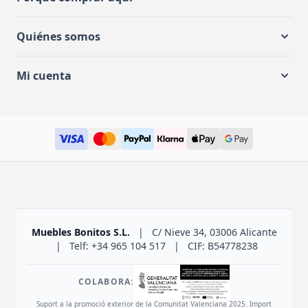
Quiénes somos
Mi cuenta
Muebles Bonitos S.L.
|
C/ Nieve 34, 03006 Alicante
|
Telf: +34 965 104 517
|
CIF: B54778238
COLABORA:
Suport a la promoció exterior de la Comunitat Valenciana 2025. Import