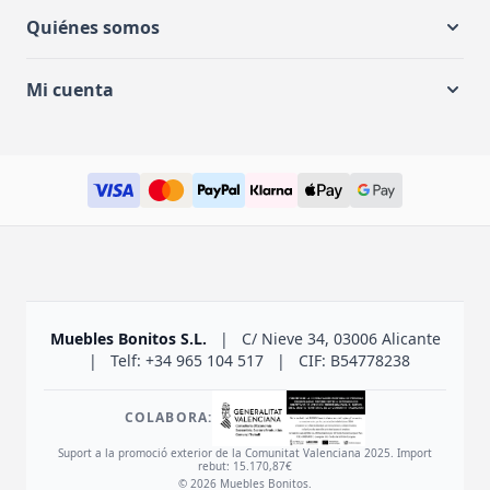
Quiénes somos
Mi cuenta
Muebles Bonitos S.L.
|
C/ Nieve 34, 03006 Alicante
|
Telf: +34 965 104 517
|
CIF: B54778238
COLABORA:
Suport a la promoció exterior de la Comunitat Valenciana 2025. Import
rebut: 15.170,87€
© 2026 Muebles Bonitos.