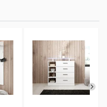
 perfecto para exhibir tus piezas decorativas
 atmósfera tenue y acogedora al llegar a casa.
alta calidad, con una estructura mate y frontal
 con tiradores metálicos, este mueble no solo es
 sino que también se convierte en el centro de
a.