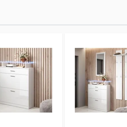
iluminación LED azul,
favoritas y crear una
Fabricado con MDF de 
brillante, y equipado
funcional y duradero,
atención de tu entrad