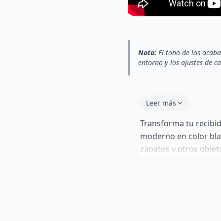
Nota:
El tono de los acaba
entorno y los ajustes de c
Leer más
Transforma tu recibi
moderno en color blan
zapatos y otros objeto
sencillas, este mueble
y darle un toque de so
formado por dos puert
cajón superior, muy 
llaves o carteras. Ad