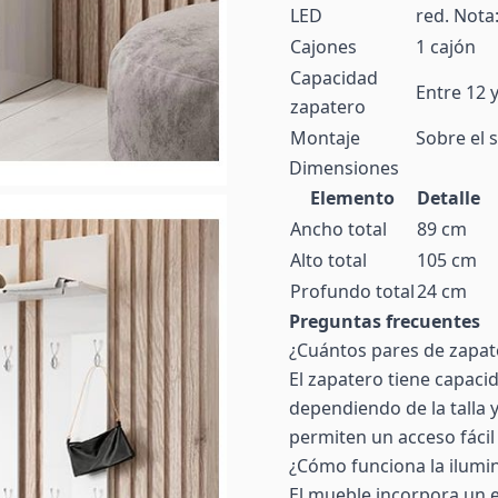
LED
red. Nota
Cajones
1 cajón
Capacidad
Entre 12 y
zapatero
Montaje
Sobre el s
Dimensiones
Elemento
Detalle
Ancho total
89 cm
Alto total
105 cm
Profundo total
24 cm
Preguntas frecuentes
¿Cuántos pares de zapat
El zapatero tiene capaci
dependiendo de la talla y
permiten un acceso fácil
¿Cómo funciona la ilumi
El mueble incorpora un e