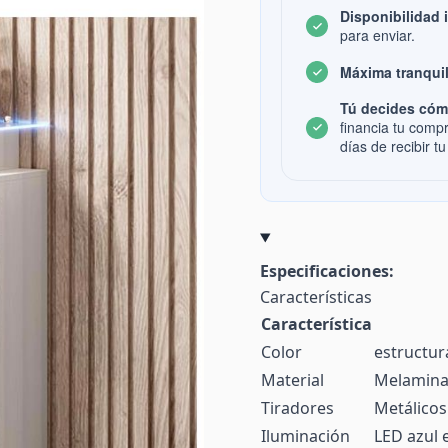
Disponibilidad 
para enviar.
Máxima tranquil
Tú decides cóm
financia tu comp
días de recibir tu
Especificaciones:
Características
Característica
Color
estructura
Material
Melamin
Tiradores
Metálicos
Iluminación
LED azul 