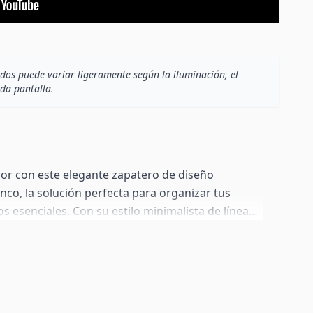
dos puede variar ligeramente según la iluminación, el
ada pantalla.
dor con este elegante zapatero de diseño
co, la solución perfecta para organizar tus
s esenciales. Con su estilo minimalista de líneas
 es ideal para optimizar el espacio en tu vestíbulo
fisticación a tu hogar. El armario zapatero está
as en color gris abatibles para el calzado, y un
práctico para guardar pequeños objetos como
emás, cuenta con un estante de cristal con