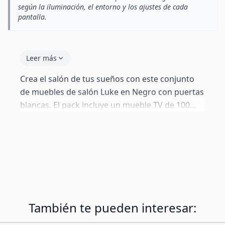
según la iluminación, el entorno y los ajustes de cada
pantalla.
Leer más
Crea el salón de tus sueños con este conjunto
de muebles de salón Luke en Negro con puertas
blancas. El pack incluye un mueble TV de 100
cm, 1 vitrina colgante de 165 cm de altura y un
kit de 2 estantes decorativos. Con puertas
parcialmente de metacrilato, estantes de vidrio
e iluminación LED azul. Todos los módulos
pueden colgarse en la pared o colocarse sobre
el suelo con las patas incluidas. La composición
de la foto es orientativa: todos los módulos se
También te pueden interesar:
venden también por separado.