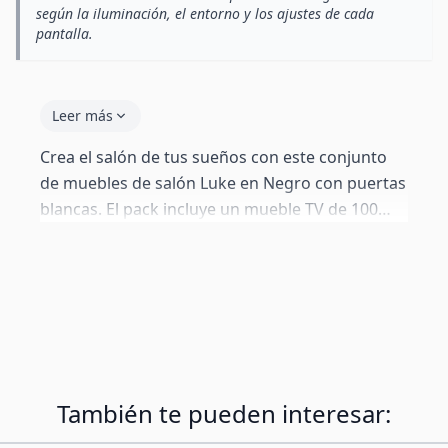
según la iluminación, el entorno y los ajustes de cada
pantalla.
Leer más
Crea el salón de tus sueños con este conjunto
de muebles de salón Luke en Negro con puertas
blancas. El pack incluye un mueble TV de 100
cm, 1 vitrina colgante de 165 cm de altura y un
kit de 2 estantes decorativos. Con puertas
parcialmente de metacrilato, estantes de vidrio
e iluminación LED azul. Todos los módulos
pueden colgarse en la pared o colocarse sobre
el suelo con las patas incluidas. La composición
de la foto es orientativa: todos los módulos se
También te pueden interesar:
venden también por separado.