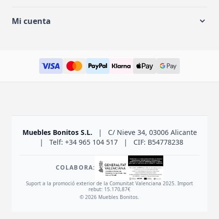
Mi cuenta
Muebles Bonitos S.L.
|
C/ Nieve 34, 03006 Alicante
|
Telf: +34 965 104 517
|
CIF: B54778238
COLABORA:
Suport a la promoció exterior de la Comunitat Valenciana 2025. Import
rebut: 15.170,87€
© 2026 Muebles Bonitos.