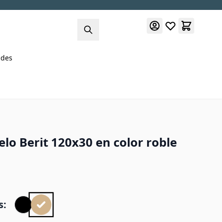
des
o Berit 120x30 en color roble
s: