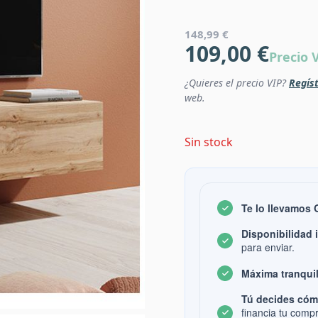
148,99 €
109,00 €
Precio 
¿Quieres el precio VIP?
Regíst
web.
Sin stock
Te lo llevamos
Disponibilidad 
para enviar.
Máxima tranquil
Tú decides cóm
financia tu comp