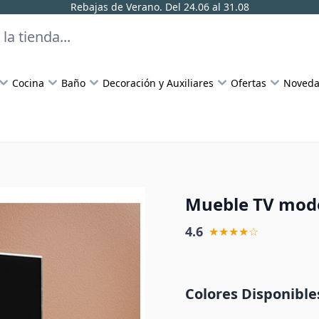
Rebajas de Verano. Del 24.06 al 31.08
Cocina
Baño
Decoración y Auxiliares
Ofertas
Noveda
Mueble TV model
4.6
★★★★☆
Colores Disponible