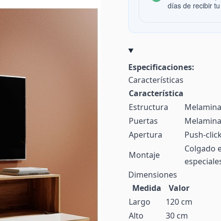
días de recibir tu
Especificaciones:
Características
Característica
Estructura
Melamina
Puertas
Melamina
Apertura
Push-click
Colgado e
Montaje
especiale
Dimensiones
Medida
Valor
Largo
120 cm
Alto
30 cm