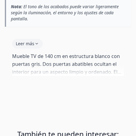
Nota:
El tono de los acabados puede variar ligeramente
según la iluminación, el entorno y los ajustes de cada
pantalla.
Leer más
Mueble TV de 140 cm en estructura blanco con
puertas gris. Dos puertas abatibles ocultan el
interior para un aspecto limpio y ordenado. El
compartimento central está iluminado con LED
RGB de 16 colores controlado por mando a
distancia. Trasera perforable para paso de
cables.
También te pueden interesar: