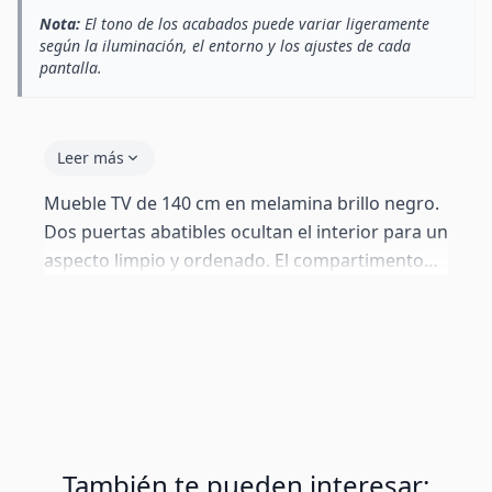
Nota:
El tono de los acabados puede variar ligeramente
según la iluminación, el entorno y los ajustes de cada
pantalla.
Leer más
Mueble TV de 140 cm en melamina brillo negro.
Dos puertas abatibles ocultan el interior para un
aspecto limpio y ordenado. El compartimento
central está iluminado con LED RGB de 16
colores controlado por mando a distancia.
Trasera perforable para paso de cables.
También te pueden interesar: