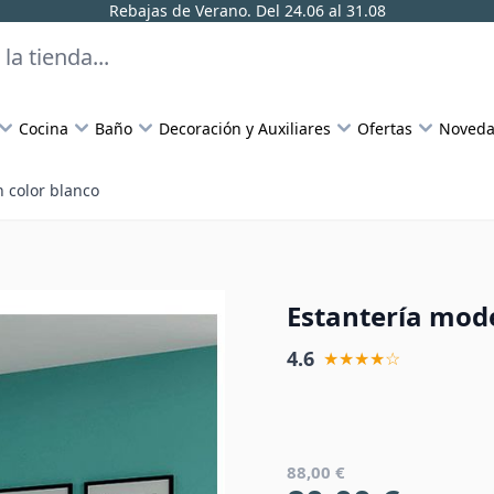
Rebajas de Verano. Del 24.06 al 31.08
Cocina
Baño
Decoración y Auxiliares
Ofertas
Noveda
 color blanco
Estantería mode
4.6
★★★★☆
88,00 €