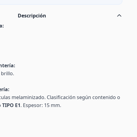
Descripción
a:
ntería:
brillo.
ría:
tículas melaminizado. Clasificación según contenido o
o
TIPO E1
. Espesor: 15 mm.