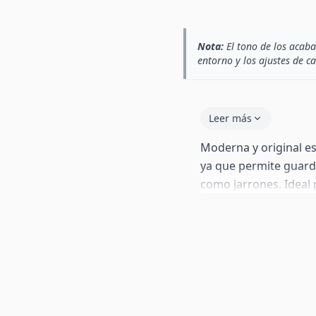
Nota:
El tono de los acaba
entorno y los ajustes de c
Leer más
Moderna y original es
ya que permite guarda
como jarrones. Ideal
estancia de la casa. L
sencillas, eso te perm
hogar