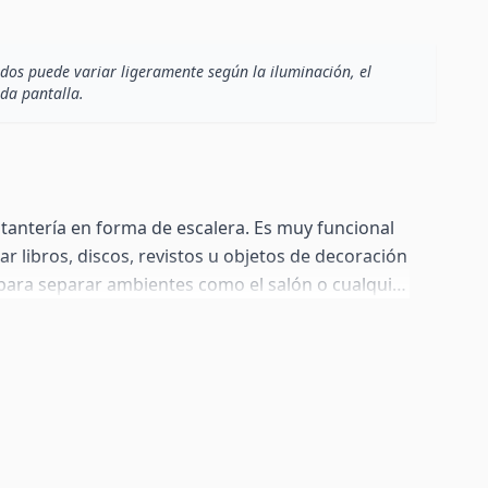
dos puede variar ligeramente según la iluminación, el
ada pantalla.
tantería en forma de escalera. Es muy funcional
r libros, discos, revistos u objetos de decoración
 para separar ambientes como el salón o cualquier
a estantería cuenta con unas líneas rectas y
itirá integrarla con el resto de la decoración de tu