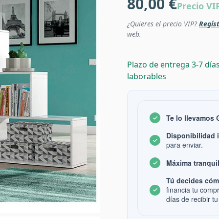
80,00 €
Precio VI
¿Quieres el precio VIP?
Regíst
web.
Plazo de entrega 3-7 día
laborables
Te lo llevamos
Disponibilidad 
para enviar.
Máxima tranquil
Tú decides cóm
financia tu comp
días de recibir tu