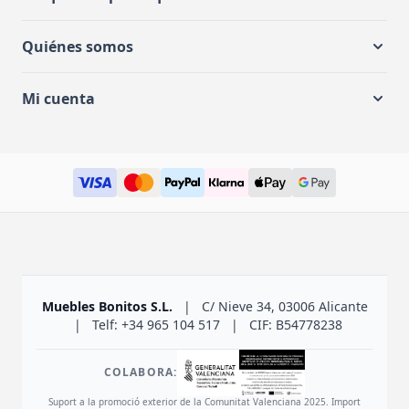
Quiénes somos
Mi cuenta
Muebles Bonitos S.L.
|
C/ Nieve 34, 03006 Alicante
|
Telf: +34 965 104 517
|
CIF: B54778238
COLABORA:
Suport a la promoció exterior de la Comunitat Valenciana 2025. Import