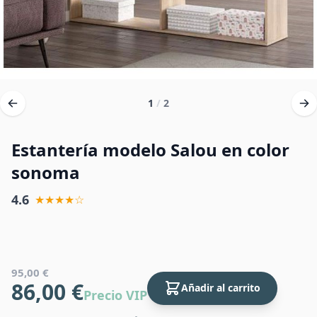
1
/
2
Estantería modelo Salou en color
sonoma
4.6
★★★★☆
95,00 €
86,00 €
Añadir al carrito
Precio VIP