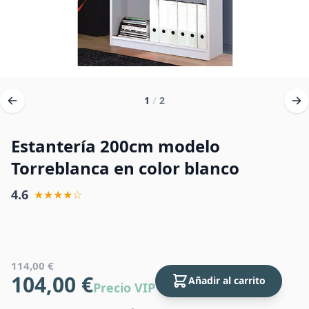
1
/
2
Estantería 200cm modelo
Torreblanca en color blanco
4.6
★★★★☆
114,00 €
104,00 €
Añadir al carrito
Precio VIP