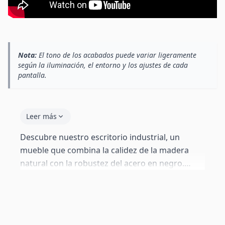
Nota:
El tono de los acabados puede variar ligeramente
según la iluminación, el entorno y los ajustes de cada
pantalla.
Leer más
Descubre nuestro escritorio industrial, un
mueble que combina la calidez de la madera
natural con la robustez del acero en negro.
Fabricado con tablero melamínico color pino
atlántico, este escritorio moderno es perfecto
para crear un ambiente acogedor en tu oficina
en casa o despacho. Su diseño versátil se adapta