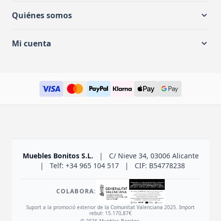
Quiénes somos
Mi cuenta
Muebles Bonitos S.L.
|
C/ Nieve 34, 03006 Alicante
|
Telf: +34 965 104 517
|
CIF: B54778238
COLABORA:
Suport a la promoció exterior de la Comunitat Valenciana 2025. Import
rebut: 15.170,87€
© 2026 Muebles Bonitos.