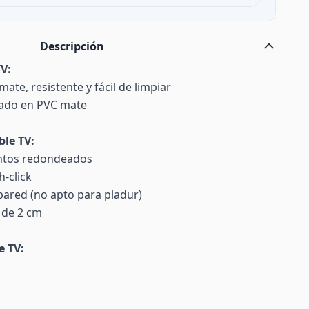
Descripción
V:
te, resistente y fácil de limpiar
ado en PVC mate
ble TV:
antos redondeados
-click
pared (no apto para pladur)
o de 2 cm
e TV: