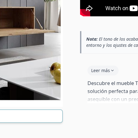
Nota:
El tono de los acaba
entorno y los ajustes de c
Leer más
Descubre el mueble T
solución perfecta par
asequible con un pre
y funcional, incluso 
mate es resistente y 
PVC mate complement
módulos a tu gusto p