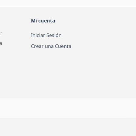
e necesitas. Es un mueble barato ideal para
ad de diseño y muebles adaptables a su hogar.
Mi cuenta
r
Iniciar Sesión
a
Crear una Cuenta