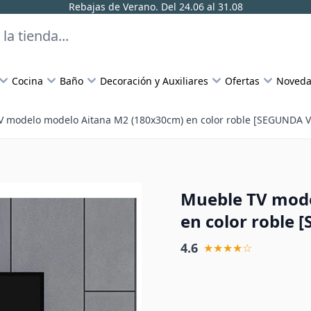
Rebajas de Verano. Del 24.06 al 31.08
Cocina
Baño
Decoración y Auxiliares
Ofertas
Noveda
V modelo modelo Aitana M2 (180x30cm) en color roble [SEGUNDA V
Mueble TV mode
en color roble
4.6
★★★★☆