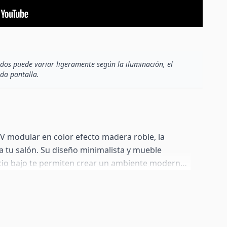
dos puede variar ligeramente según la iluminación, el
ada pantalla.
V modular en color efecto madera roble, la
a tu salón. Su diseño minimalista y mueble
cio bajo te permiten crear un ambiente moderno
en espacios reducidos. La estructura de melamina
fácil de limpiar. La puerta de MDF con acabado en
a su aspecto elegante. Combina colores y
ara lograr una composición única que te ofrezca