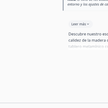
entorno y los ajustes de c
Leer más
Descubre nuestro escr
calidez de la madera 
tablero melamínico co
perfecto para crear u
despacho. Su diseño v
decoración industrial
combinación de materi
durabilidad.