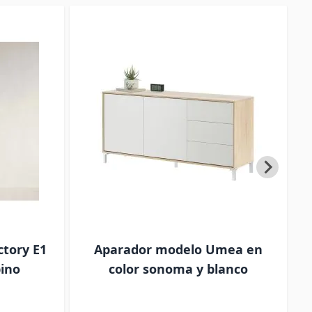
ctory E1
Aparador modelo Umea en
E
pino
color sonoma y blanco