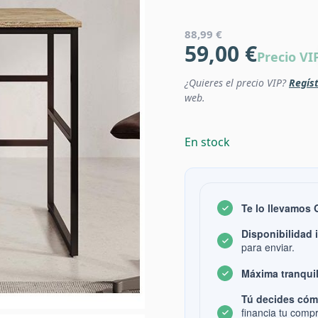
88,99 €
59,00 €
Precio VI
¿Quieres el precio VIP?
Regíst
web.
En stock
Te lo llevamos
Disponibilidad 
para enviar.
Máxima tranquil
Tú decides cóm
financia tu comp