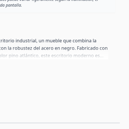
ada pantalla.
itorio industrial, un mueble que combina la
con la robustez del acero en negro. Fabricado con
lor pino atlántico, este escritorio moderno es
n ambiente acogedor en tu oficina en casa o
ersátil se adapta a espacios pequeños y
 o rústica, aportando un toque de distinción. La
ales de alta calidad garantiza una larga