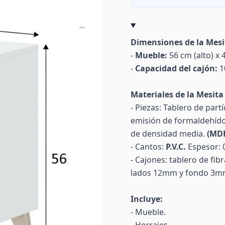
Dimensiones de la Mesi
-
Mueble:
56 cm (alto) x 
-
Capacidad del cajón:
10
Materiales de la Mesita
- Piezas: Tablero de part
emisión de formaldehíd
de densidad media.
(MD
- Cantos:
P.V.C.
Espesor: 
- Cajones: tablero de fi
lados 12mm y fondo 3mm
Incluye:
- Mueble.