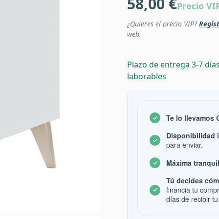
58,00 €
Precio VI
¿Quieres el precio VIP?
Regíst
web.
Plazo de entrega 3-7 día
laborables
Te lo llevamos
Disponibilidad 
para enviar.
Máxima tranquil
Tú decides cóm
financia tu comp
días de recibir tu