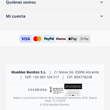
Quiénes somos
Mi cuenta
Muebles Bonitos S.L.
|
C/ Nieve 34, 03006 Alicante
|
Telf: +34 965 104 517
|
CIF: B54778238
COLABORA:
Suport a la promoció exterior de la Comunitat Valenciana 2025. Import
rebut: 15.170,87€
© 2026 Muebles Bonitos.