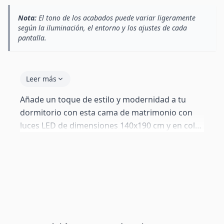
Nota:
El tono de los acabados puede variar ligeramente
según la iluminación, el entorno y los ajustes de cada
pantalla.
Leer más
Añade un toque de estilo y modernidad a tu
dormitorio con esta cama de matrimonio con
luces LED de dimensiones 140x190 cm y en color
negro. Su diseño elegante con líneas limpias y la
estructura de madera tapizada en polipiel de
alta calidad la convierten en el centro de
atención. El somier de láminas de madera
proporciona un soporte firme y duradero para
tu colchón. La luz LED RGB integrada en el
cabecero te permite elegir entre 16 colores