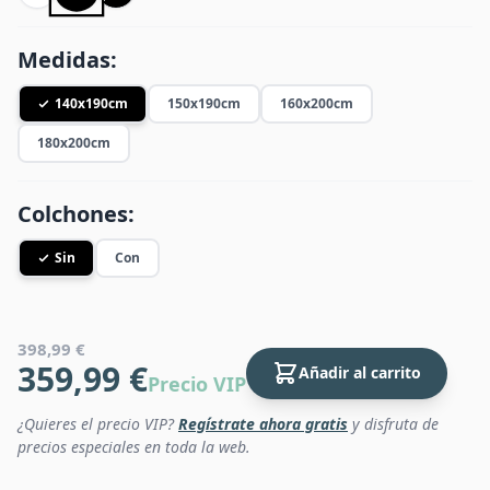
Medidas:
140x190cm
150x190cm
160x200cm
180x200cm
Colchones:
Sin
Con
398,99 €
359,99 €
Añadir al carrito
Precio VIP
¿Quieres el precio VIP?
Regístrate ahora gratis
y disfruta de
precios especiales en toda la web.