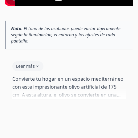
Nota:
El tono de los acabados puede variar ligeramente
según la iluminación, el entorno y los ajustes de cada
pantalla.
Leer más
Convierte tu hogar en un espacio mediterráneo
con este impresionante olivo artificial de 175
cm. A esta altura, el olivo se convierte en una
auténtica pieza de decoración: su tronco de
madera natural con corteza real, sus ramas
moldeables cargadas de hojas y olivas de PE y
su presencia imponente lo convierten en el
protagonista de cualquier sala. Sin agua, sin