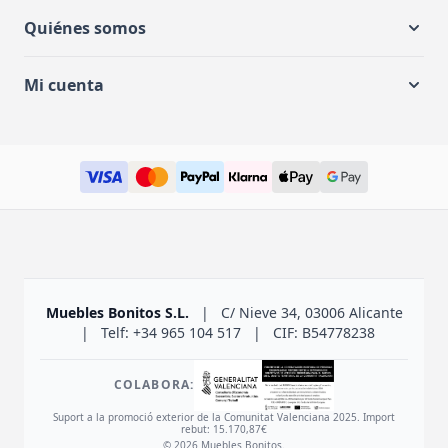
Quiénes somos
Mi cuenta
Muebles Bonitos S.L.
|
C/ Nieve 34, 03006 Alicante
|
Telf: +34 965 104 517
|
CIF: B54778238
COLABORA:
Suport a la promoció exterior de la Comunitat Valenciana 2025. Import
rebut: 15.170,87€
© 2026 Muebles Bonitos.