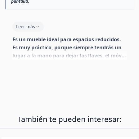
pantalla.
Leer más
Es un mueble ideal para espacios reducidos.
Es muy práctico, porque siempre tendrás un
lugar a la mano para dejar las llaves, el móvil,
la cartera o darte los últimos retoques antes
de salir a la calle por su magnífico
espejo.Colores:- Acabado en color blanco
mate y gris cemento
También te pueden interesar: