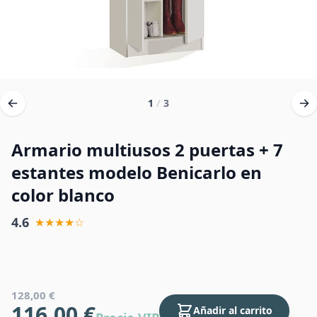
1
/
3
Armario multiusos 2 puertas + 7
estantes modelo Benicarlo en
color blanco
4.6
★★★★☆
128,00 €
116,00 €
Añadir al carrito