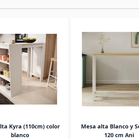
a optimizar el espaci
que se adapta a tu es
renunciar al diseño.
ta Kyra (110cm) color
Mesa alta Blanco y 
blanco
120 cm Ani