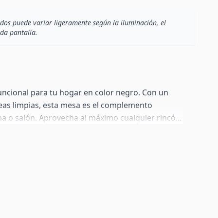
dos puede variar ligeramente según la iluminación, el
ada pantalla.
 funcional para tu hogar en color negro. Con un
eas limpias, esta mesa es el complemento
na o salón. Aprovecha al máximo cualquier rincón
ogedor para tus desayunos, comidas o como un
s reuniones. Su diseño compacto y elegante lo
cios pequeños, donde cada centímetro cuenta.
res compartimentos laterales en color efectos
e ofrecen un espacio de almacenamiento extra,
a mano tus objetos más preciados o para colocar
 Una solución práctica y decorativa que te ayudará