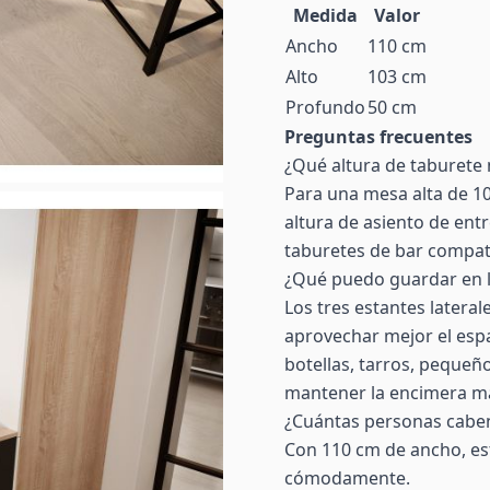
Medida
Valor
Ancho
110 cm
Alto
103 cm
Profundo
50 cm
Preguntas frecuentes
¿Qué altura de taburete 
Para una mesa alta de 10
altura de asiento de ent
taburetes de bar compat
¿Qué puedo guardar en l
Los tres estantes latera
aprovechar mejor el espa
botellas, tarros, pequeñ
mantener la encimera m
¿Cuántas personas cabe
Con 110 cm de ancho, es
cómodamente.