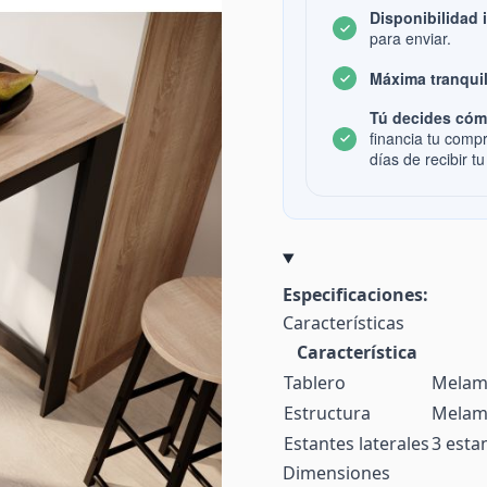
Disponibilidad 
para enviar.
Máxima tranquil
Tú decides cóm
financia tu comp
días de recibir tu
Especificaciones:
Características
Característica
Tablero
Melamí
Estructura
Melami
Estantes laterales
3 esta
Dimensiones