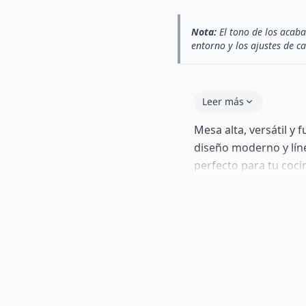
Nota:
El tono de los acaba
entorno y los ajustes de c
Leer más
Mesa alta, versátil y
diseño moderno y lín
perfecto para tu coci
y crea un espacio ac
rincón de bar para tu
hace ideal para espa
Además, cuenta con t
madera sonoma que t
perfecto para tener 
tus libros de cocina.