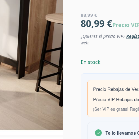
88,99 €
80,99 €
Precio VI
¿Quieres el precio VIP?
Regíst
web.
En stock
Precio Rebajas de Ve
Precio VIP Rebajas d
¡Ser VIP es gratis! Reg
Te lo llevamos