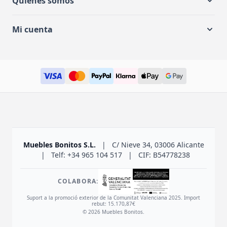
Quiénes somos
Mi cuenta
Muebles Bonitos S.L.
|
C/ Nieve 34, 03006 Alicante
|
Telf: +34 965 104 517
|
CIF: B54778238
COLABORA:
Suport a la promoció exterior de la Comunitat Valenciana 2025. Import
rebut: 15.170,87€
© 2026 Muebles Bonitos.