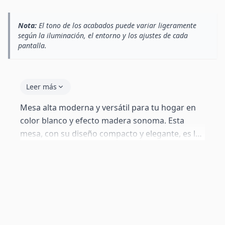
Nota:
El tono de los acabados puede variar ligeramente
según la iluminación, el entorno y los ajustes de cada
pantalla.
Leer más
Mesa alta moderna y versátil para tu hogar en
color blanco y efecto madera sonoma. Esta
mesa, con su diseño compacto y elegante, es la
solución perfecta para optimizar el espacio en
tu cocina, comedor o rincón tipo bar. Su estilo
minimalista se adapta a cualquier decoración,
aportando un toque de funcionalidad y
sofisticación. Ideal para desayunos, comidas
rápidas o como un práctico espacio de trabajo.