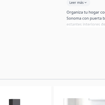
Leer más
Organiza tu hogar co
Sonoma con puerta bl
estantes interiores d
Perfecto para salón, 
para instalación colg
paquete incluye tambi
apoyarlo en el suelo.