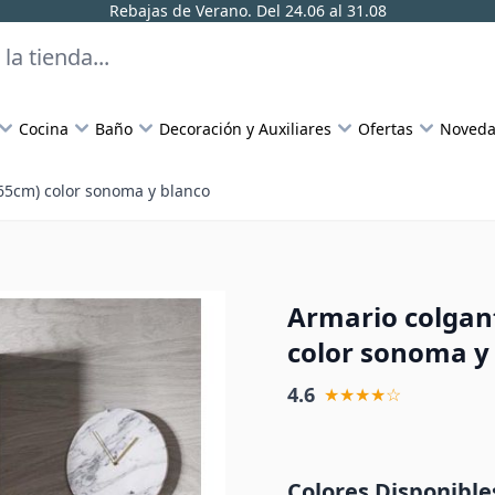
Rebajas de Verano. Del 24.06 al 31.08
Cocina
Baño
Decoración y Auxiliares
Ofertas
Noveda
65cm) color sonoma y blanco
Armario colgan
color sonoma y
4.6
★★★★☆
Colores Disponible