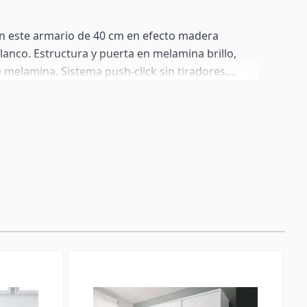
n este armario de 40 cm en efecto madera
anco. Estructura y puerta en melamina brillo,
e melamina. Sistema push-click sin tiradores.
dormitorio o pasillo. Diseñado principalmente
ada — todos los herrajes están incluidos. El
én patas estándar de 2 cm por si prefieres