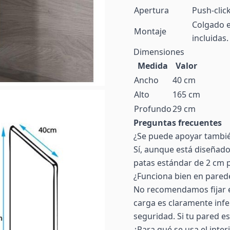
Apertura
Push-click
Colgado e
Montaje
incluidas
Dimensiones
Medida
Valor
Ancho
40 cm
Alto
165 cm
Profundo
29 cm
Preguntas frecuentes
¿Se puede apoyar tambié
Sí, aunque está diseñado
patas estándar de 2 cm po
¿Funciona bien en pared
No recomendamos fijar e
carga es claramente infe
seguridad. Si tu pared es
¿Para qué se usa el inter