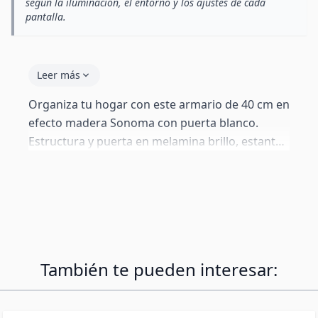
según la iluminación, el entorno y los ajustes de cada
pantalla.
Leer más
Organiza tu hogar con este armario de 40 cm en
efecto madera Sonoma con puerta blanco.
Estructura y puerta en melamina brillo, estantes
interiores de melamina. Sistema push-click sin
tiradores. Perfecto para salón, dormitorio o
pasillo. Diseñado principalmente para
instalación colgada — todos los herrajes están
incluidos. El paquete incluye también patas
estándar de 2 cm por si prefieres apoyarlo en el
También te pueden interesar:
suelo.