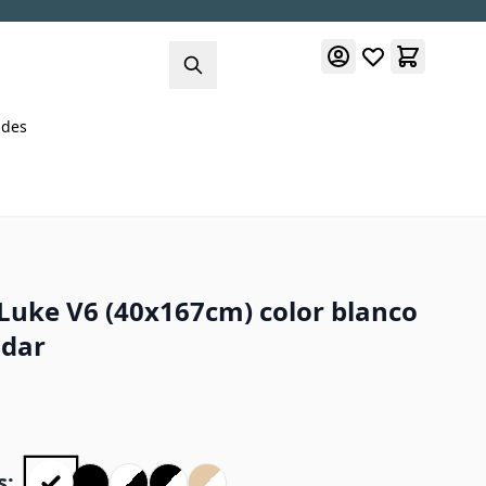
des
Luke V6 (40x167cm) color blanco
ndar
s: