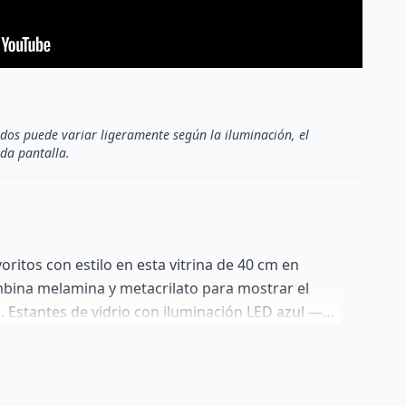
dos puede variar ligeramente según la iluminación, el
ada pantalla.
oritos con estilo en esta vitrina de 40 cm en
mbina melamina y metacrilato para mostrar el
a. Estantes de vidrio con iluminación LED azul —
onexión a red (máx. 2 kg por estante). Sistema
es. Trasera perforable para cables. Viene con
m. Incluye también todos los herrajes de pared