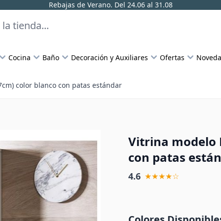
Rebajas de Verano. Del 24.06 al 31.08
Cocina
Baño
Decoración y Auxiliares
Ofertas
Noveda
7cm) color blanco con patas estándar
Vitrina modelo 
con patas está
4.6
★★★★☆
Colores Disponible