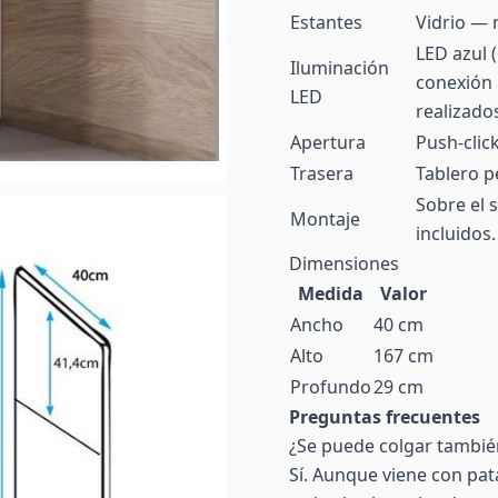
Estantes
Vidrio — 
LED azul (
Iluminación
conexión a
LED
realizado
Apertura
Push-click
Trasera
Tablero p
Sobre el 
Montaje
incluidos
Dimensiones
Medida
Valor
Ancho
40 cm
Alto
167 cm
Profundo
29 cm
Preguntas frecuentes
¿Se puede colgar tambié
Sí. Aunque viene con pat