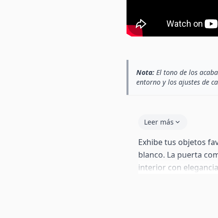
Nota:
El tono de los acaba
entorno y los ajustes de c
Leer más
Exhibe tus objetos fav
blanco. La puerta co
interior con eleganci
interruptor on/off, c
push-click sin tirador
patas estándar de 2 c