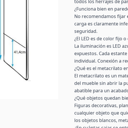
todos los herrajes de par
¿Funciona bien en pared
No recomendamos fijar es
carga es claramente infe
seguridad.
¿El LED es de color fijo 
La iluminación es LED az
expuestos. Cada estante 
individual. Conexión a r
¿Qué es el metacrilato en
El metacrilato es un mate
del mueble sin abrir la
abatible para un acabado
¿Qué objetos quedan bi
Figuras decorativas, plant
cualquier objeto que qui
los objetos blancos, metá
¿En cuántas cajas se ent