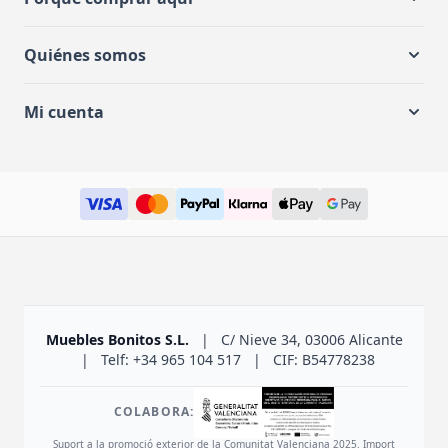
Quiénes somos
Mi cuenta
Muebles Bonitos S.L.
|
C/ Nieve 34, 03006 Alicante
|
Telf: +34 965 104 517
|
CIF: B54778238
COLABORA:
Suport a la promoció exterior de la Comunitat Valenciana 2025. Import