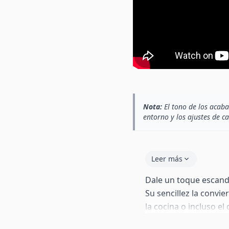
Nota:
El tono de los acaba
entorno y los ajustes de c
Leer más
Dale un toque escandi
Su sencillez la convi
la cocina o incluso e
unibody de ABS y tap