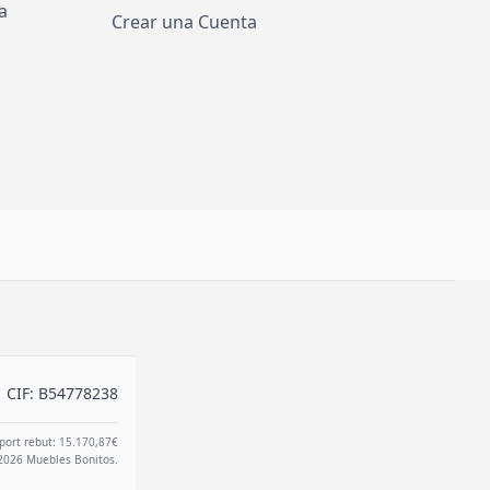
a
Crear una Cuenta
CIF: B54778238
port rebut: 15.170,87€
2026 Muebles Bonitos.