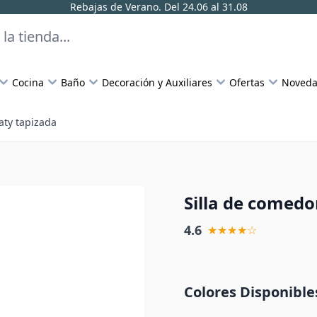
Rebajas de Verano. Del 24.06 al 31.08
Cocina
Baño
Decoración y Auxiliares
Ofertas
Noveda
aty tapizada
Silla de comedo
4.6
★★★★☆
Colores Disponible