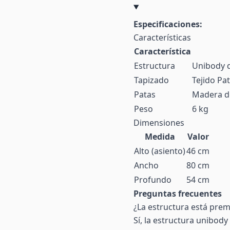
Especificaciones:
Características
Característica
Estructura
Unibody d
Tapizado
Tejido Pa
Patas
Madera d
Peso
6 kg
Dimensiones
Medida
Valor
Alto (asiento)
46 cm
Ancho
80 cm
Profundo
54 cm
Preguntas frecuentes
¿La estructura está pre
Sí, la estructura unibod