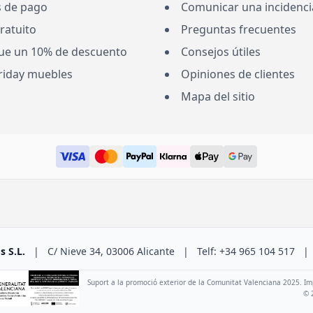
 de pago
Comunicar una incidenci
ratuito
Preguntas frecuentes
ue un 10% de descuento
Consejos útiles
Friday muebles
Opiniones de clientes
Mapa del sitio
 S.L.
|
C/ Nieve 34, 03006 Alicante
|
Telf: +34 965 104 517
|
Suport a la promoció exterior de la Comunitat Valenciana 2025. Im
© 