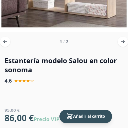
1
/
2
Estantería modelo Salou en color
sonoma
4.6
★★★★☆
95,00 €
86,00 €
Añadir al carrito
Precio VIP