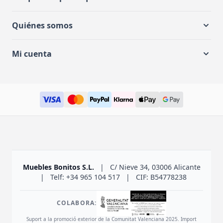
Quiénes somos
Mi cuenta
Muebles Bonitos S.L.
|
C/ Nieve 34, 03006 Alicante
|
Telf: +34 965 104 517
|
CIF: B54778238
COLABORA:
Suport a la promoció exterior de la Comunitat Valenciana 2025. Import