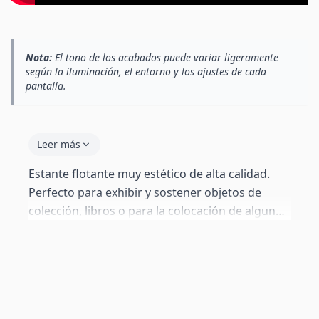
Nota:
El tono de los acabados puede variar ligeramente
según la iluminación, el entorno y los ajustes de cada
pantalla.
Leer más
Estante flotante muy estético de alta calidad.
Perfecto para exhibir y sostener objetos de
colección, libros o para la colocación de alguna
planta pequeña integrada con alguna pieza que
desees resaltar en tu salón o dormitorio. No
deja ver la tornillería y esto le otorga mayor
continuidad y potencia su estética. Es muy fácil
de instalar, siguiendo los pasos de montaje lo