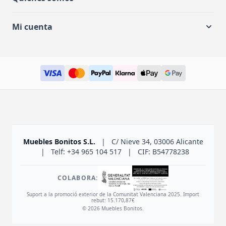
Mi cuenta
Muebles Bonitos S.L.
|
C/ Nieve 34, 03006 Alicante
|
Telf: +34 965 104 517
|
CIF: B54778238
COLABORA:
Suport a la promoció exterior de la Comunitat Valenciana 2025. Import
rebut: 15.170,87€
© 2026 Muebles Bonitos.