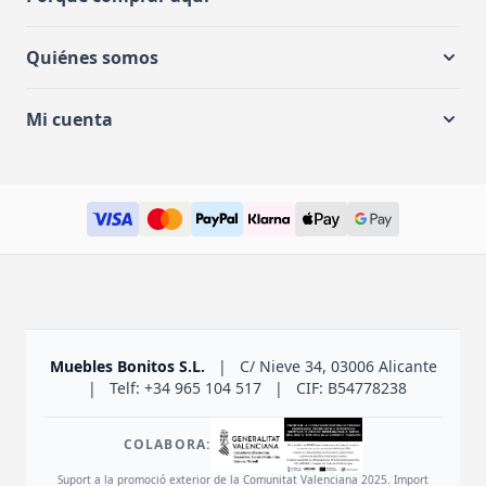
Quiénes somos
Mi cuenta
Muebles Bonitos S.L.
|
C/ Nieve 34, 03006 Alicante
|
Telf: +34 965 104 517
|
CIF: B54778238
COLABORA:
Suport a la promoció exterior de la Comunitat Valenciana 2025. Import