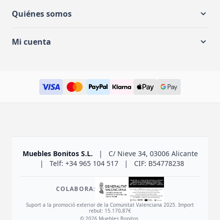
Quiénes somos
Mi cuenta
Muebles Bonitos S.L.
|
C/ Nieve 34, 03006 Alicante
|
Telf: +34 965 104 517
|
CIF: B54778238
COLABORA:
Suport a la promoció exterior de la Comunitat Valenciana 2025. Import
rebut: 15.170,87€
© 2026 Muebles Bonitos.