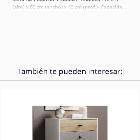
(alto) x 60 cm (ancho) x 40 cm (prof.)- Capacidad
de los cajones: 10 cm (alto) x 53,5 cm (ancho) x
35 cm (prof.)
También te pueden interesar: