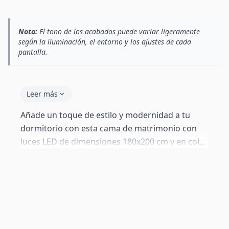
Nota:
El tono de los acabados puede variar ligeramente
según la iluminación, el entorno y los ajustes de cada
pantalla.
Leer más
Añade un toque de estilo y modernidad a tu
dormitorio con esta cama de matrimonio con
luces LED de dimensiones 180x200 cm y en color
blanco y negro. Su diseño elegante con líneas
limpias y la estructura de madera tapizada en
polipiel de alta calidad la convierten en el centro
de atención. El somier de láminas de madera
proporciona un soporte firme y duradero para
tu colchón. La luz LED RGB integrada en el