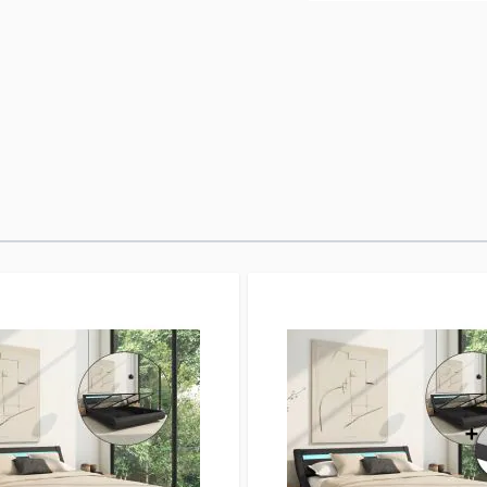
aportarán un toque de
de láminas de madera
colchón. Esta cama, i
perfecta para un desc
desmontado, pero no 