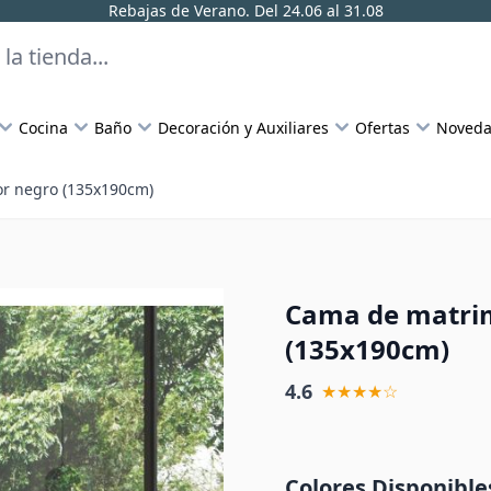
Rebajas de Verano. Del 24.06 al 31.08
Cocina
Baño
Decoración y Auxiliares
Ofertas
Noveda
or negro (135x190cm)
Cama de matrim
(135x190cm)
4.6
★★★★☆
Colores Disponible