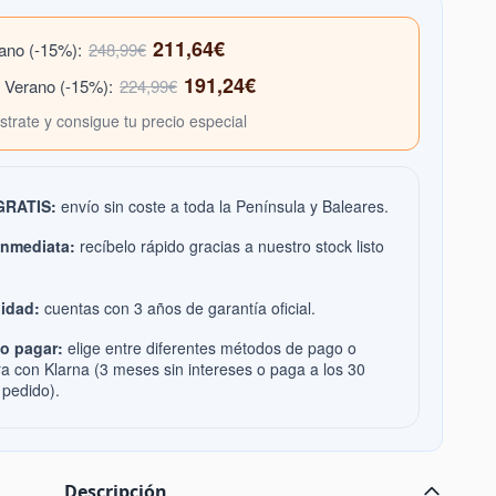
211,64€
rano (-15%):
248,99€
191,24€
e Verano (-15%):
224,99€
ístrate y consigue tu precio especial
 GRATIS:
envío sin coste a toda la Península y Baleares.
inmediata:
recíbelo rápido gracias a nuestro stock listo
idad:
cuentas con 3 años de garantía oficial.
o pagar:
elige entre diferentes métodos de pago o
ra con Klarna (3 meses sin intereses o paga a los 30
 pedido).
Descripción