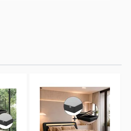
 sofisticación y confort a tu habitación. El somier
 garantiza un soporte firme y duradero para tu
deal para cualquier tipo de decoración, es la base
anso reparador. Recibirás el mueble
te preocupes, el montaje es muy sencillo.