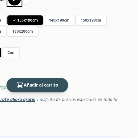
m
135x190cm
140x190cm
150x190cm
m
180x200cm
Con
Añadir al carrito
VIP
rate ahora gratis
y disfruta de precios especiales en toda la