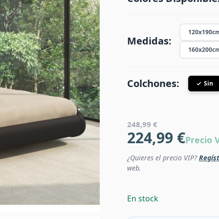
120x190c
Medidas:
160x200c
Colchones:
Sin
248,99 €
224,99 €
Precio 
¿Quieres el precio VIP?
Regíst
web.
En stock