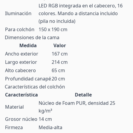
LED RGB integrada en el cabecero, 16
Iluminación
colores. Mando a distancia incluido
(pila no incluida)
Para colchón
150 x 190 cm
Dimensiones de la cama
Medida
Valor
Ancho exterior
167 cm
Largo exterior
214 cm
Alto cabecero
65 cm
Profundidad canapé
20 cm
Características del colchón
Característica
Detalle
Núcleo de Foam PUR, densidad 25
Material
kg/m³
Grosor núcleo
14 cm
Firmeza
Media-alta