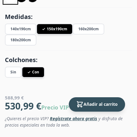
Medidas:
140x190cm
150x190cm
160x200cm
180x200cm
Colchones:
Sin
Con
588,99 €
530,99 €
Añadir al carrito
Precio VIP
¿Quieres el precio VIP?
Regístrate ahora gratis
y disfruta de
precios especiales en toda la web.