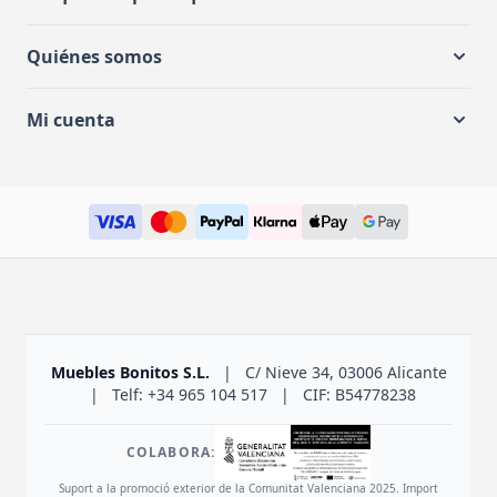
Quiénes somos
Mi cuenta
Muebles Bonitos S.L.
|
C/ Nieve 34, 03006 Alicante
|
Telf: +34 965 104 517
|
CIF: B54778238
COLABORA:
Suport a la promoció exterior de la Comunitat Valenciana 2025. Import