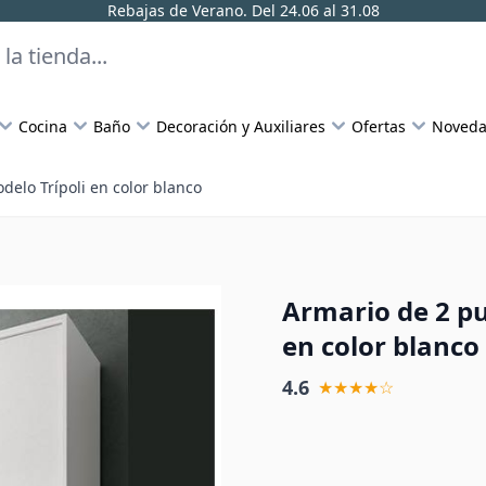
Rebajas de Verano. Del 24.06 al 31.08
Cocina
Baño
Decoración y Auxiliares
Ofertas
Noveda
delo Trípoli en color blanco
Armario de 2 pu
en color blanco
4.6
★★★★☆