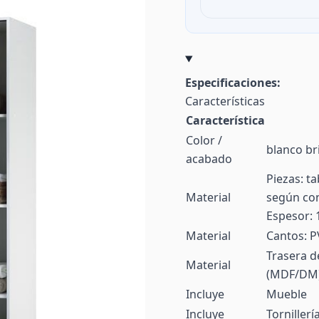
Especificaciones:
Características
Característica
Color /
blanco bri
acabado
Piezas: t
Material
según con
Espesor:
Material
Cantos: P
Trasera d
Material
(MDF/DM).
Incluye
Mueble
Incluye
Tornillerí