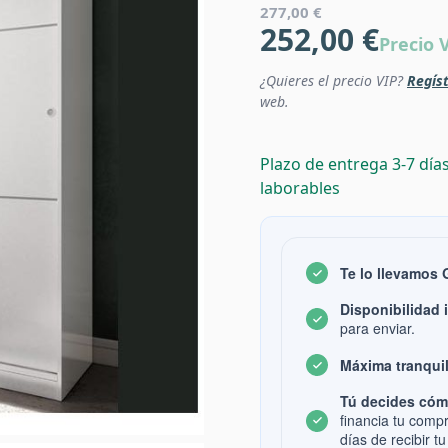
277,00 €
252,00 €
Precio 
¿Quieres el precio VIP?
Regíst
web.
Plazo de entrega 3-7 día
laborables
Te lo llevamos
Disponibilidad 
para enviar.
Máxima tranquil
Tú decides cóm
financia tu comp
días de recibir tu