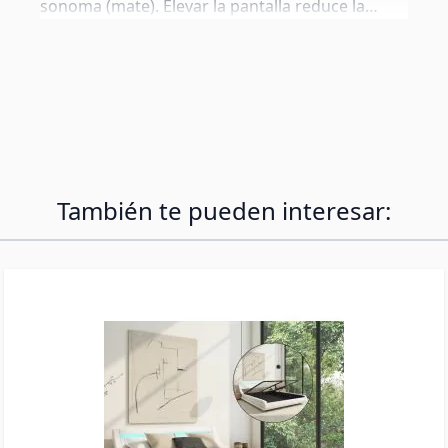
sonoma (mate). Elevar la pantalla reduce la
tensión cervical. El vano abierto inferior
organiza teclado, ratón y cables.
También te pueden interesar: